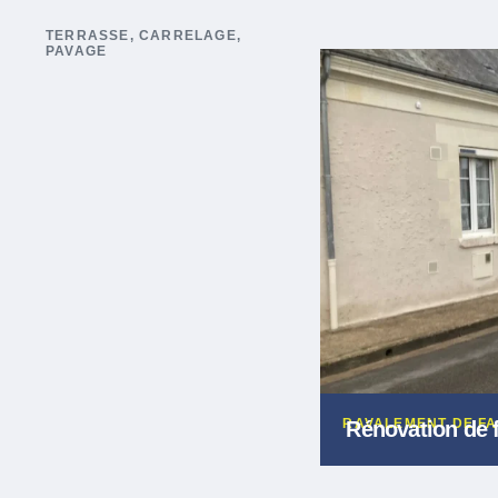
TERRASSE, CARRELAGE,
PAVAGE
RAVALEMENT DE F
Rénovation de 